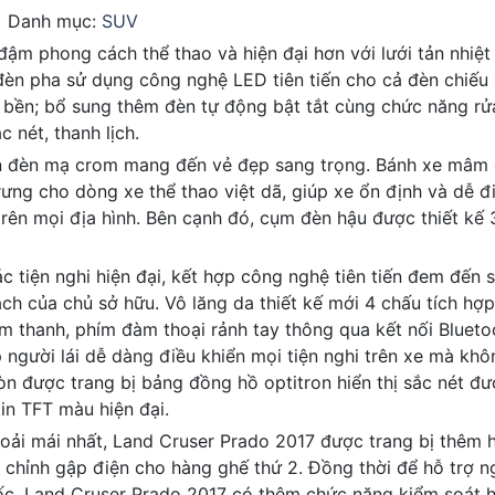
Danh mục:
SUV
ậm phong cách thể thao và hiện đại hơn với lưới tản nhiệ
èn pha sử dụng công nghệ LED tiên tiến cho cả đèn chiếu 
ộ bền; bổ sung thêm đèn tự động bật tắt cùng chức năng rử
 nét, thanh lịch.
ền đèn mạ crom mang đến vẻ đẹp sang trọng. Bánh xe mâm
ưng cho dòng xe thể thao việt dã, giúp xe ổn định và dễ đ
trên mọi địa hình. Bên cạnh đó, cụm đèn hậu được thiết kế
c tiện nghi hiện đại, kết hợp công nghệ tiên tiến đem đến 
ách của chủ sở hữu. Vô lăng da thiết kế mới 4 chấu tích hợ
 thanh, phím đàm thoại rảnh tay thông qua kết nối Blueto
 người lái dễ dàng điều khiển mọi tiện nghi trên xe mà kh
òn được trang bị bảng đồng hồ optitron hiển thị sắc nét đư
in TFT màu hiện đại.
oải mái nhất, Land Cruser Prado 2017 được trang bị thêm 
 chỉnh gập điện cho hàng ghế thứ 2. Đồng thời để hỗ trợ ng
 tốc, Land Cruser Prado 2017 có thêm chức năng kiểm soát 