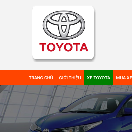
TRANG CHỦ
GIỚI THIỆU
XE TOYOTA
MUA XE