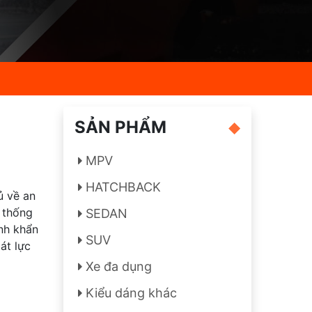
SẢN PHẨM
MPV
HATCHBACK
ủ về an
 thống
SEDAN
anh khẩn
SUV
át lực
Xe đa dụng
Kiểu dáng khác