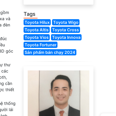
t gồm
Tags
xa và
Toyota Hilux
Toyota Wigo
a đèn
Toyota Altis
Toyota Cross
Toyota Vios
Toyota Innova
 đúc
iều
Toyota Fortuner
 3D góc
Sản phẩm bán chạy 2024
sự thư
p các
oth,
ông cần
ợc thiết
hệ thống
ười lái
hành