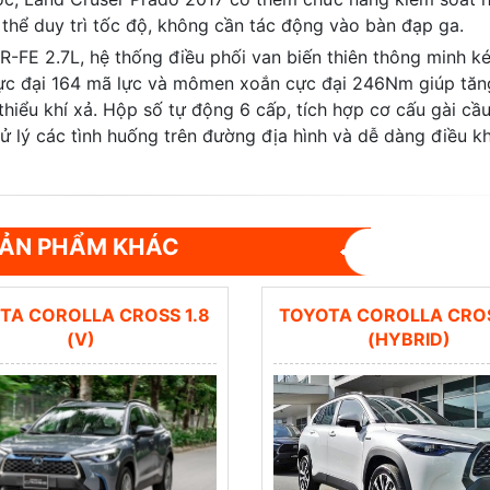
ó thể duy trì tốc độ, không cần tác động vào bàn đạp ga.
-FE 2.7L, hệ thống điều phối van biến thiên thông minh k
cực đại 164 mã lực và mômen xoắn cực đại 246Nm giúp tăn
thiểu khí xả. Hộp số tự động 6 cấp, tích hợp cơ cấu gài cầ
xử lý các tình huống trên đường địa hình và dễ dàng điều k
ẢN PHẨM KHÁC
TA COROLLA CROSS 1.8
TOYOTA COROLLA CROS
(V)
(HYBRID)