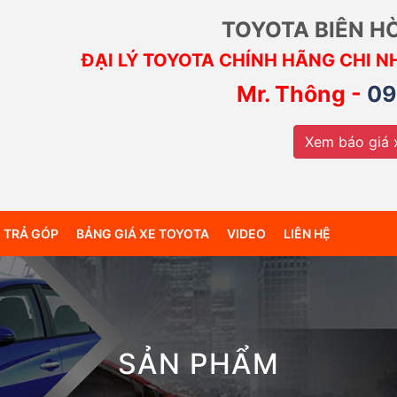
TOYOTA BIÊN H
ĐẠI LÝ TOYOTA CHÍNH HÃNG CHI N
Mr. Thông -
09
Xem báo giá 
 TRẢ GÓP
BẢNG GIÁ XE TOYOTA
VIDEO
LIÊN HỆ
SẢN PHẨM