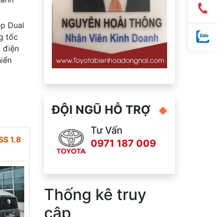
ép Dual
g tốc
u điện
hiển
ĐỘI NGŨ HỖ TRỢ
Tư Vấn
S 1.8
0971 187 009
Thống kê truy
cập