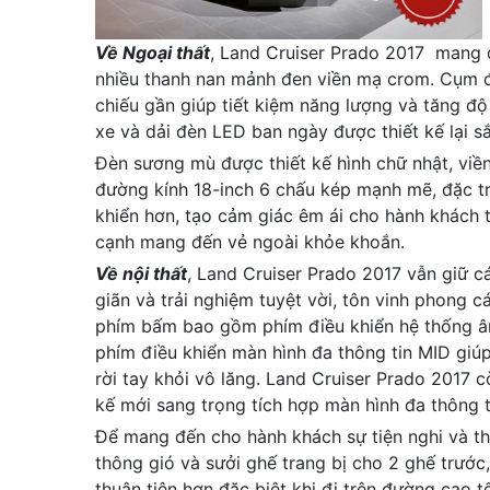
Về Ngoại thất
, Land Cruiser Prado 2017 mang đ
nhiều thanh nan mảnh đen viền mạ crom. Cụm đ
chiếu gần giúp tiết kiệm năng lượng và tăng đ
xe và dải đèn LED ban ngày được thiết kế lại sắc
Đèn sương mù được thiết kế hình chữ nhật, vi
đường kính 18-inch 6 chấu kép mạnh mẽ, đặc tr
khiển hơn, tạo cảm giác êm ái cho hành khách 
cạnh mang đến vẻ ngoài khỏe khoắn.
Về nội thất
, Land Cruiser Prado 2017 vẫn giữ cá
giãn và trải nghiệm tuyệt vời, tôn vinh phong c
phím bấm bao gồm phím điều khiển hệ thống âm
phím điều khiển màn hình đa thông tin MID giúp
rời tay khỏi vô lăng. Land Cruiser Prado 2017 c
kế mới sang trọng tích hợp màn hình đa thông t
Để mang đến cho hành khách sự tiện nghi và th
thông gió và sưởi ghế trang bị cho 2 ghế trước,
thuận tiện hơn đặc biệt khi đi trên đường cao