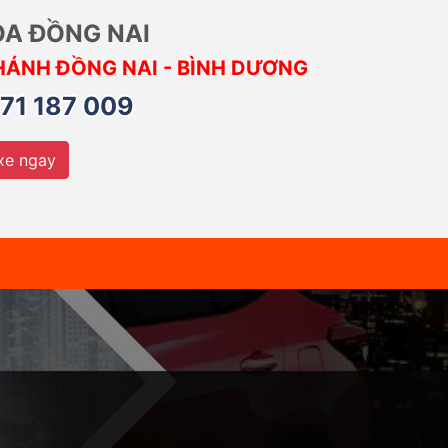
ÒA ĐỒNG NAI
HÁNH ĐỒNG NAI - BÌNH DƯƠNG
71 187 009
xe ngay