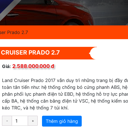
ser Prado 2.7
 CRUISER PRADO 2.7
2.588.000.000 đ
Giá:
Land Cruiser Prado 2017 vẫn duy trì những trang bị đầy đ
toàn tân tiến như: hệ thống chống bó cứng phanh ABS, hệ
phân phối lực phanh điện tử EBD, hệ thống hỗ trợ lực ph
cấp BA, hệ thống cân bằng điện tử VSC, hệ thống kiểm so
kéo TRC, và hệ thống 7 túi khí.
Thêm giỏ hàng