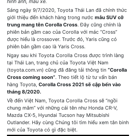
hình ảnh, màu xe.
Sáng ngày 9/7/2020, Toyota Thái Lan đã chính thức
giới thiệu đến khách hàng trong nước
mẫu SUV cỡ
trung mang tên Corolla Cross
. Đây cũng chính là
phiên bản gầm cao của Corolla với mác “Cross”
được hiểu là crossover. Trước đó, Yaris cũng có
phiên bản gầm cao là Yaris Cross.
Ngay sau khi Toyota Corolla Cross được trình làng
tại Thái Lan, trang chủ của Toyota Việt Nam
(toyota.com.vn) cũng đã đăng tải thông tin
“Corolla
Cross coming soon”
. Theo tiết lộ từ tư vấn bán
hàng Toyota,
Corolla Cross 2021 sẽ cập bến vào
tháng 8/2020.
Về đến Việt Nam, Toyota Corolla Cross sẽ “ngồi
chung mâm” với những cái tên như Honda CR-V,
Mazda CX-5, Hyundai Tucson hay Mitsubishi
Outlander. Hãy cùng Chúng tôi tìm hiểu xem tân binh
mới của Toyota có gì đặc biệt.