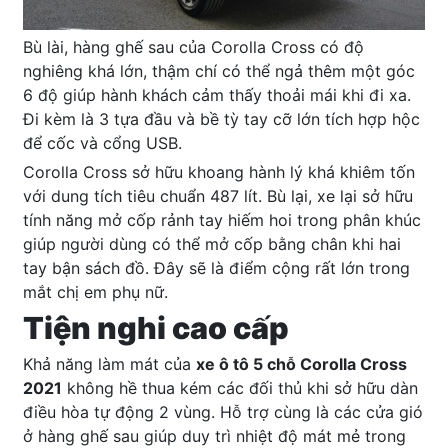
Bù lài, hàng ghế sau của Corolla Cross có độ
nghiêng khá lớn, thậm chí có thể ngả thêm một góc
6 độ giúp hành khách cảm thấy thoải mái khi đi xa.
Đi kèm là 3 tựa đầu và bề tỳ tay cỡ lớn tích hợp hộc
để cốc và cổng USB.
Corolla Cross sở hữu khoang hành lý khá khiêm tốn
với dung tích tiêu chuẩn 487 lít. Bù lại, xe lại sở hữu
tính năng mở cốp rảnh tay hiếm hoi trong phân khúc
giúp người dùng có thể mở cốp bằng chân khi hai
tay bận sách đồ. Đây sẽ là điểm cộng rất lớn trong
mắt chị em phụ nữ.
Tiện nghi cao cấp
Khả năng làm mát của
xe ô tô 5 chỗ Corolla Cross
2021
không hề thua kém các đối thủ khi sở hữu dàn
điều hòa tự động 2 vùng. Hỗ trợ cùng là các cửa gió
ở hàng ghế sau giúp duy trì nhiệt độ mát mẻ trong