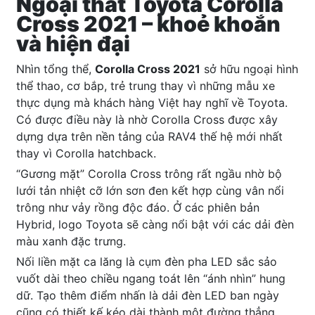
Ngoại thất Toyota Corolla
Cross 2021 – khoẻ khoắn
và hiện đại
Nhìn tổng thể,
Corolla Cross 2021
sở hữu ngoại hình
thể thao, cơ bắp, trẻ trung thay vì những mẫu xe
thực dụng mà khách hàng Việt hay nghĩ về Toyota.
Có được điều này là nhờ Corolla Cross được xây
dựng dựa trên nền tảng của RAV4 thế hệ mới nhất
thay vì Corolla hatchback.
“Gương mặt” Corolla Cross trông rất ngầu nhờ bộ
lưới tản nhiệt cỡ lớn sơn đen kết hợp cùng vân nổi
trông như vảy rồng độc đáo. Ở các phiên bản
Hybrid, logo Toyota sẽ càng nổi bật với các dải đèn
màu xanh đặc trưng.
Nối liền mặt ca lăng là cụm đèn pha LED sắc sảo
vuốt dài theo chiều ngang toát lên “ánh nhìn” hung
dữ. Tạo thêm điểm nhấn là dải đèn LED ban ngày
cũng có thiết kế kéo dài thành một đường thẳng.