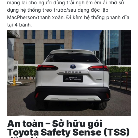
mang lại cho người dùng trải nghiệm êm ái nhờ sử
dụng hệ thống treo trước/sau dạng độc lập
MacPherson/thanh xoắn. Đi kèm hệ thống phanh đĩa
tại 4 bánh.
An toàn – Sở hữu gói
Toyota Safety Sense (TSS)