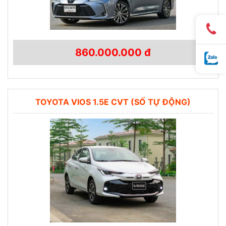
860.000.000 đ
TOYOTA VIOS 1.5E CVT (SỐ TỰ ĐỘNG)